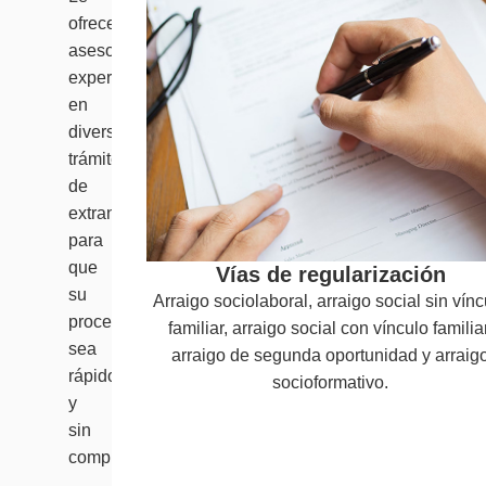
ofrecemos
asesoría
experta
en
diversos
trámites
de
extranjería
para
que
Vías de regularización
su
Arraigo sociolaboral, arraigo social sin vínc
proceso
familiar, arraigo social con vínculo familiar
sea
arraigo de segunda oportunidad y arraig
rápido
socioformativo.
y
sin
complicaciones.